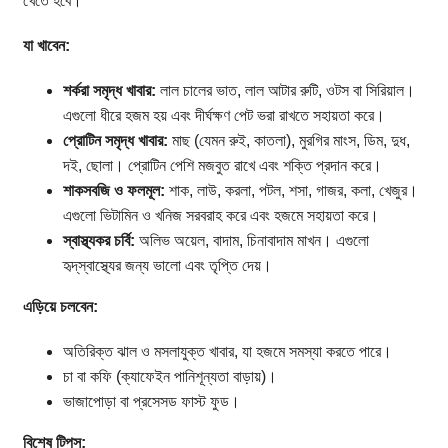
খেতে হবে।
যা খাবেন:
শর্করা সমৃদ্ধ খাবার:
লাল চালের ভাত, লাল আটার রুটি, ওটস বা সিরিয়াল।
এগুলো ধীরে হজম হয় এবং দীর্ঘক্ষণ পেট ভরা রাখতে সহায়তা করে।
প্রোটিন সমৃদ্ধ খাবার:
মাছ (যেমন রুই, কাতলা), মুরগির মাংস, ডিম, দুধ,
দই, ছোলা। প্রোটিন পেশি মজবুত রাখে এবং শক্তি প্রদান করে।
শাকসবজি ও ফলমূল:
শাক, লাউ, করলা, পটল, শসা, গাজর, কলা, খেজুর।
এগুলো ভিটামিন ও খনিজ সরবরাহ করে এবং হজমে সহায়তা করে।
স্বাস্থ্যকর চর্বি:
অলিভ অয়েল, বাদাম, চিনাবাদাম মাখন। এগুলো
হৃদ্‌স্বাস্থ্যের জন্য ভালো এবং তৃপ্তি দেয়।
এড়িয়ে চলবেন:
অতিরিক্ত ঝাল ও মসলাযুক্ত খাবার, যা হজমে সমস্যা করতে পারে।
চা বা কফি (ক্যাফেইন পানিশূন্যতা বাড়ায়)।
ভাজাপোড়া বা প্রসেসড ফাস্ট ফুড।
বিশেষ টিপস: