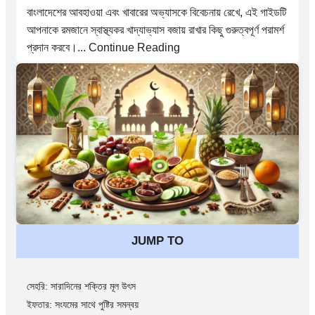
বাংলাদেশের আবহাওয়া এবং খাবারের অভ্যাসকে বিবেচনায় রেখে, এই গাইডটি
আপনাকে রমজানে স্বাস্থ্যকর খাদ্যাভ্যাস বজায় রাখার কিছু গুরুত্বপূর্ণ পরামর্শ
প্রদান করবে।... Continue Reading
JUMP TO
সেহরি: সারাদিনের শক্তির মূল উৎস
ইফতার: সংযমের সাথে পুষ্টির সমন্বয়