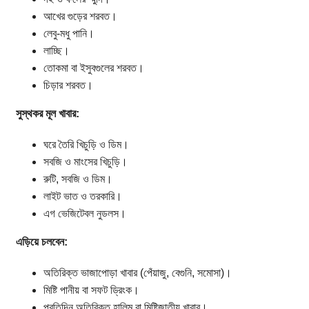
আখের গুড়ের শরবত।
লেবু-মধু পানি।
লাচ্ছি।
তোকমা বা ইসুবগুলের শরবত।
চিড়ার শরবত।
সুস্থকর মূল খাবার:
ঘরে তৈরি খিচুড়ি ও ডিম।
সবজি ও মাংসের খিচুড়ি।
রুটি, সবজি ও ডিম।
লাইট ভাত ও তরকারি।
এগ ভেজিটেবল নুডলস।
এড়িয়ে চলবেন:
অতিরিক্ত ভাজাপোড়া খাবার (পেঁয়াজু, বেগুনি, সমোসা)।
মিষ্টি পানীয় বা সফট ড্রিংক।
প্রতিদিন অতিরিক্ত হালিম বা মিষ্টিজাতীয় খাবার।